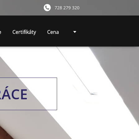
728 279 320
e
Certifikáty
Cena
RÁCE