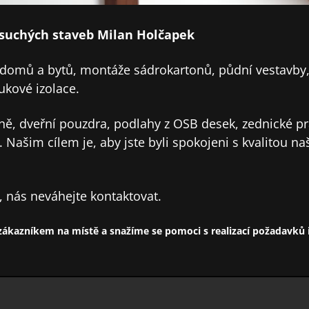
suchých staveb Milan Holčapek
omů a bytů, montáže sádrokartonů, půdní vestavby,
vukové izolace.
ě, dveřní pouzdra, podlahy z OSB desek, zednické pr
 Našim cílem je, aby jste byli spokojeni s kvalitou naš
 nás neváhejte kontaktovat.
zákazníkem na místě a snažíme se pomoci s realizací požadavků