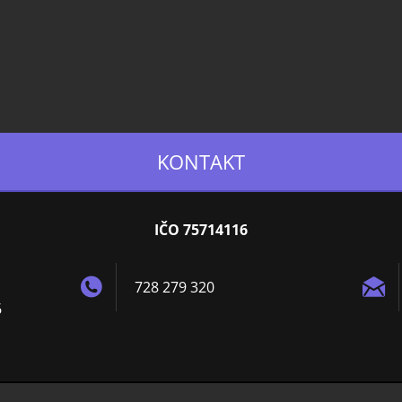
KONTAKT
IČO 75714116
728 279 320
6