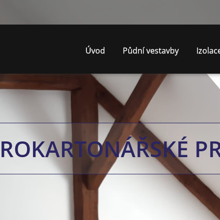
Úvod
Půdní vestavby
Izolac
ROKARTONÁŘSKÉ P