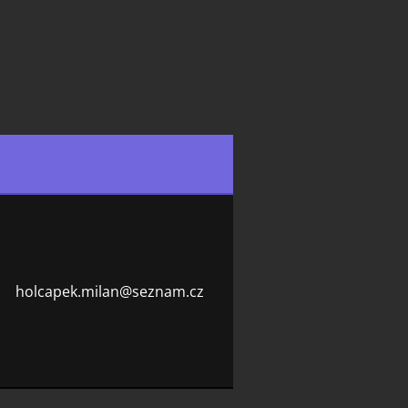
holcapek
.milan@s
eznam.cz